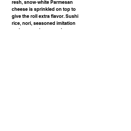
resh, snow‑white Parmesan
cheese is sprinkled on top to
give the roll extra flavor. Sushi
rice, nori, seasoned imitation
crab, avocado, cucumber,
spicy mayo, teriyaki
sauce,shichimi powder, fried
onion, Parmigiano Reggiano
226-507-2425
chef.wons.kitchen@gmail.com
Chef Won's Kitchen
1. 매주 일요일, 화요일, 목요일에 일괄 배송됩니다.
2. 김치 전용 냉장고가 없으실 경우 2리터 초과 구매는
권장하지 않습니다.
3. 문자 주문, 현장 결제, 카드 결제 가능합니다. 문자 주
문 시 주소를 남겨주시면 배송일 미리 안내 드립니다.
4. 현금 결제 시 보너스 선물이 있다는 소문이 있습니다.