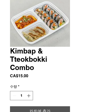
Kimbap &
Tteokbokki
Combo
가
CA$15.00
격
수량
*
카트에 추가